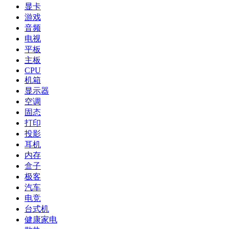
显卡
游戏
音频
电视
平板
主板
CPU
机箱
显示器
空调
固态
打印
投影
耳机
内存
盒子
极客
汽车
电竞
台式机
健康家电