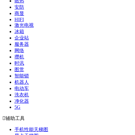
散热
安防
商显
HIFI
激光电视
冰箱
企业站
服务器
网络
攒机
时讯
图赏
智能锁
机器人
电动车
洗衣机
净化器
5G

辅助工具
手机性能天梯图