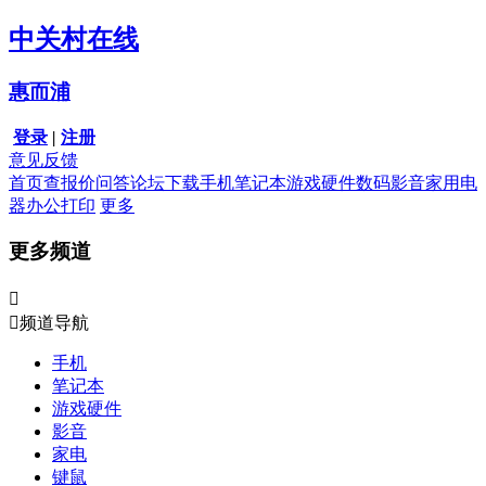
中关村在线
惠而浦
登录
|
注册
意见反馈
首页
查报价
问答
论坛
下载
手机
笔记本
游戏硬件
数码影音
家用电
器
办公打印
更多
更多频道


频道导航
手机
笔记本
游戏硬件
影音
家电
键鼠