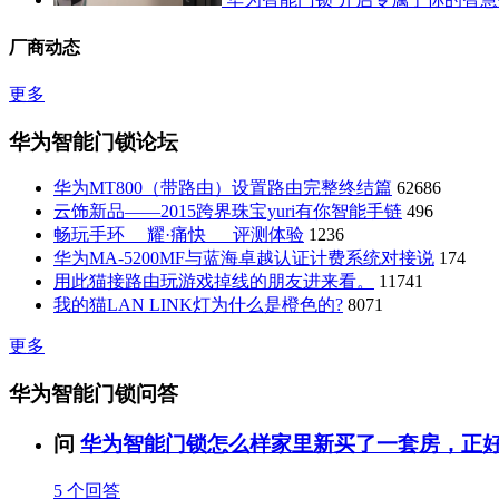
厂商动态
更多
华为智能门锁论坛
华为MT800（带路由）设置路由完整终结篇
62686
云饰新品——2015跨界珠宝yuri有你智能手链
496
畅玩手环 耀·痛快 评测体验
1236
华为MA-5200MF与蓝海卓越认证计费系统对接说
174
用此猫接路由玩游戏掉线的朋友进来看。
11741
我的猫LAN LINK灯为什么是橙色的?
8071
更多
华为智能门锁问答
问
华为智能门锁怎么样家里新买了一套房，正好要
5
个回答