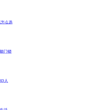
底怎么选
智能门锁
 3D人
慧生活