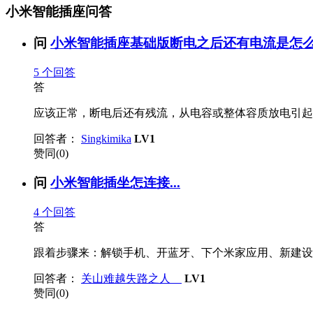
小米智能插座问答
问
小米智能插座基础版断电之后还有电流是怎么回
5
个回答
答
应该正常，断电后还有残流，从电容或整体容质放电引起的
回答者：
Singkimika
LV1
赞同(0)
问
小米智能插坐怎连接...
4
个回答
答
跟着步骤来：解锁手机、开蓝牙、下个米家应用、新建设
回答者：
关山难越失路之人
LV1
赞同(0)