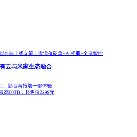
智能存储上线众筹：零溢价硬盘+AI相册+全屋智控
私有云与米家生态融合
G网口、影音海报墙一键体验
高60TB，起售价2299元