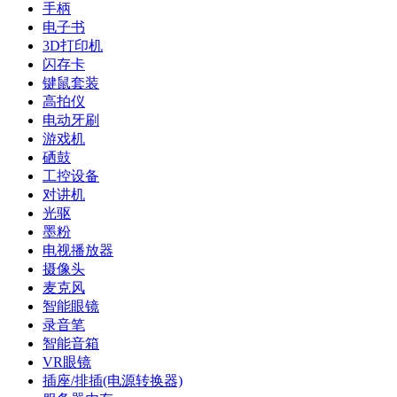
手柄
电子书
3D打印机
闪存卡
键鼠套装
高拍仪
电动牙刷
游戏机
硒鼓
工控设备
对讲机
光驱
墨粉
电视播放器
摄像头
麦克风
智能眼镜
录音笔
智能音箱
VR眼镜
插座/排插(电源转换器)