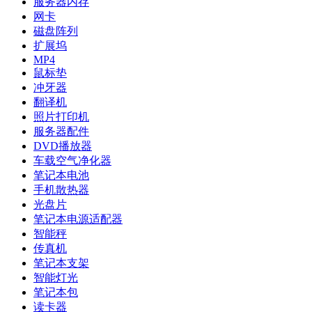
服务器内存
网卡
磁盘阵列
扩展坞
MP4
鼠标垫
冲牙器
翻译机
照片打印机
服务器配件
DVD播放器
车载空气净化器
笔记本电池
手机散热器
光盘片
笔记本电源适配器
智能秤
传真机
笔记本支架
智能灯光
笔记本包
读卡器